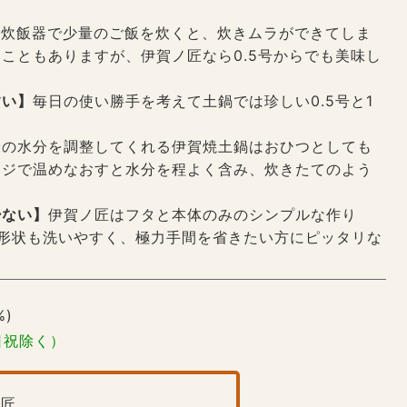
】
炊飯器で少量のご飯を炊くと、炊きムラができてしま
こともありますが、伊賀ノ匠なら0.5号からでも美味し
すい】
毎日の使い勝手を考えて土鍋では珍しい0.5号と1
。
米の水分を調整してくれる伊賀焼土鍋はおひつとしても
ンジで温めなおすと水分を程よく含み、炊きたてのよう
。
少ない】
伊賀ノ匠はフタと本体のみのシンプルな作り
形状も洗いやすく、極力手間を省きたい方にピッタリな
%)
日祝除く）
ノ匠