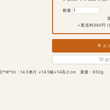
数量
＋配送料880円
カ
shopping_cart
お
*W*H)：14.5奥行 ×14.5幅×14高さcm 重量：850g