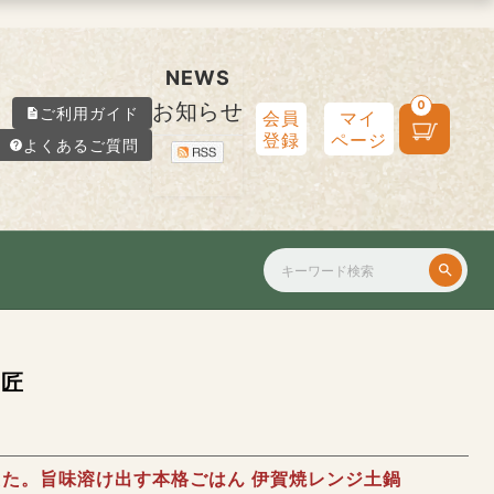
NEWS
お知らせ
0
ご利用ガイド
会員
マイ
登録
ページ
よくあるご質問
ノ匠
た。旨味溶け出す本格ごはん 伊賀焼レンジ土鍋